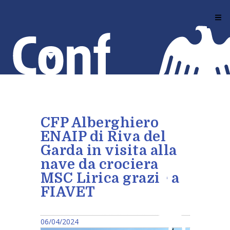
Salta
al
contenuto
principale
CFP Alberghiero
ENAIP di Riva del
Garda in visita alla
nave da crociera
MSC Lirica grazie a
FIAVET
06/04/2024