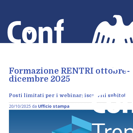
Salta
al
contenuto
principale
Formazione RENTRI ottobre-
dicembre 2025
Posti limitati per i webinar: iscriviti subito!
20/10/2025 da
Ufficio stampa